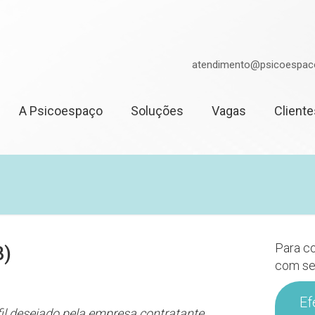
atendimento@psicoespac
A Psicoespaço
Soluções
Vagas
Cliente
Para co
B)
com se
Ef
fil desejado pela empresa contratante.